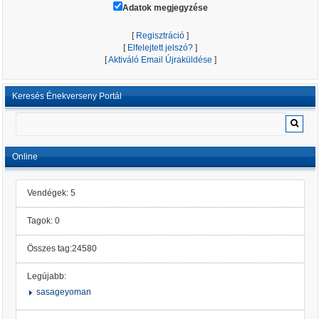
Adatok megjegyzése
[
Regisztráció
]
[
Elfelejtett jelszó?
]
[
Aktiváló Email Újraküldése
]
Keresés Énekverseny Portál
Online
Vendégek: 5
Tagok: 0
Összes tag:24580
Legújabb:
sasageyoman