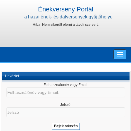
Énekverseny Portál
a hazai ének- és dalversenyek gyűjtőhelye
Hiba: Nem sikerült elérni a távoli szervert.
Toggle
naviga
Üdvözlet
Felhasználónév vagy Email:
Felhasználónév
vagy
Email:
Jelszó:
Jelszó