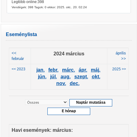
Legtöbb online:398
Vendégek: 398 Tagok: 0 ekkor: 2025. okt.. 20. 02:24
Eseménylista
<<
2024 március
április
február
>>
<< 2023
2025 >>
jan.
febr.
márc.
ápr.
máj.
jún.
júl.
aug.
szept.
okt.
nov.
dec.
Havi események: március: