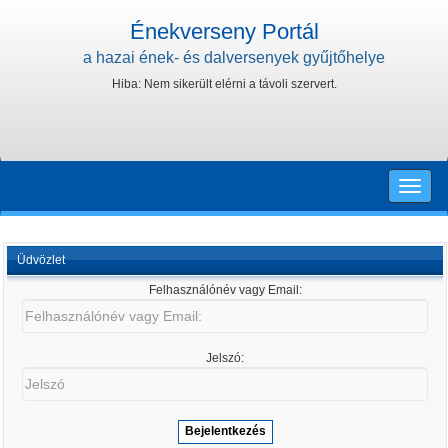
Énekverseny Portál
a hazai ének- és dalversenyek gyűjtőhelye
Hiba: Nem sikerült elérni a távoli szervert.
Toggle
naviga
Üdvözlet
Felhasználónév vagy Email:
Felhasználónév
vagy
Email:
Jelszó:
Jelszó