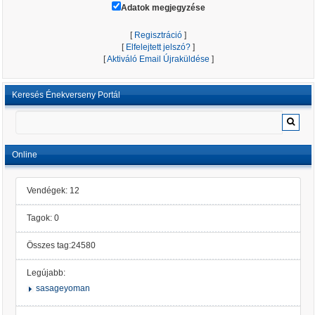
Adatok megjegyzése
[
Regisztráció
]
[
Elfelejtett jelszó?
]
[
Aktiváló Email Újraküldése
]
Keresés Énekverseny Portál
Online
Vendégek: 12
Tagok: 0
Összes tag:24580
Legújabb:
sasageyoman