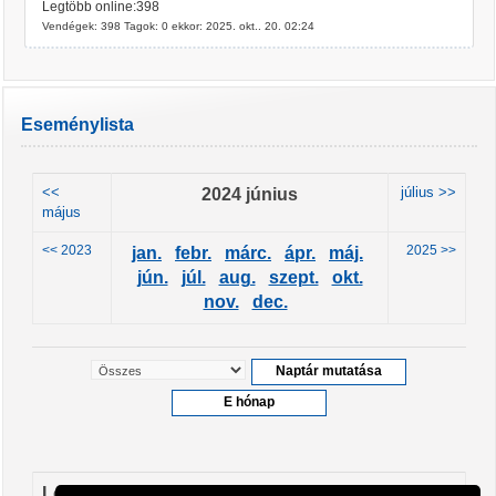
Legtöbb online:398
Vendégek: 398 Tagok: 0 ekkor: 2025. okt.. 20. 02:24
Eseménylista
<<
2024 június
július >>
május
<< 2023
2025 >>
jan.
febr.
márc.
ápr.
máj.
jún.
júl.
aug.
szept.
okt.
nov.
dec.
Leendő események