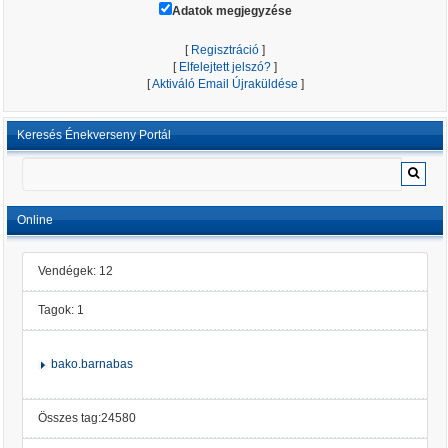
Adatok megjegyzése
[
Regisztráció
]
[
Elfelejtett jelszó?
]
[
Aktiváló Email Újraküldése
]
Keresés Énekverseny Portál
Online
Vendégek: 12
Tagok: 1
bako.barnabas
Összes tag:24580