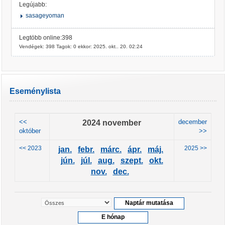
Legújabb:
sasageyoman
Legtöbb online:398
Vendégek: 398 Tagok: 0 ekkor: 2025. okt.. 20. 02:24
Eseménylista
<<
2024 november
december
október
>>
<< 2023
2025 >>
jan.
febr.
márc.
ápr.
máj.
jún.
júl.
aug.
szept.
okt.
nov.
dec.