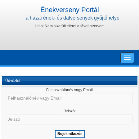
Énekverseny Portál
a hazai ének- és dalversenyek gyűjtőhelye
Hiba: Nem sikerült elérni a távoli szervert.
Toggle
naviga
Üdvözlet
Felhasználónév vagy Email:
Felhasználónév
vagy
Email:
Jelszó:
Jelszó