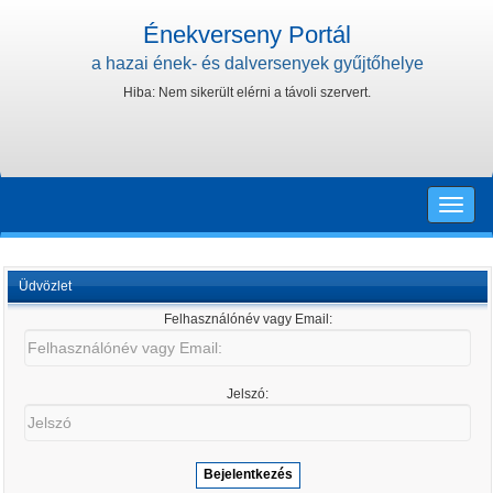
Énekverseny Portál
a hazai ének- és dalversenyek gyűjtőhelye
Hiba: Nem sikerült elérni a távoli szervert.
Toggle
naviga
Üdvözlet
Felhasználónév vagy Email:
Felhasználónév
vagy
Email:
Jelszó:
Jelszó