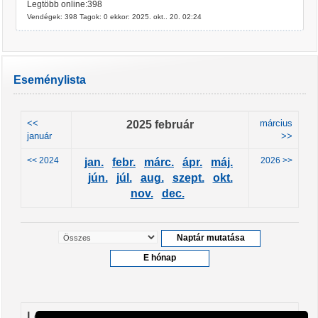
Legtöbb online:398
Vendégek: 398 Tagok: 0 ekkor: 2025. okt.. 20. 02:24
Eseménylista
<<
2025 február
március
január
>>
<< 2024
2026 >>
jan.
febr.
márc.
ápr.
máj.
jún.
júl.
aug.
szept.
okt.
nov.
dec.
Leendő események