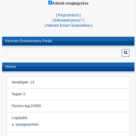
Adatok megjegyzése
[
Regisztráció
]
[
Elfelejtett jelszó?
]
[
Aktiváló Email Újraküldése
]
Keresés Énekverseny Portál
Online
Vendégek: 13
Tagok: 0
Összes tag:24580
Legújabb:
sasageyoman