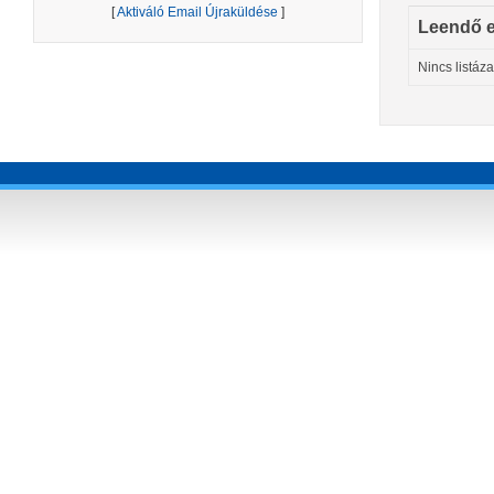
[
Aktiváló Email Újraküldése
]
Leendő 
Nincs listáz