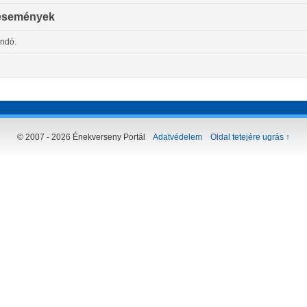
események
andó.
© 2007 - 2026 Énekverseny Portál
Adatvédelem
Oldal tetejére ugrás ↑