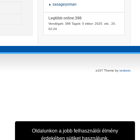
sasageyoman
Legtöbb online:398
Vendégek: 398 Tagok: 0 ekkor: 2025. okt.. 20.
02:24
e107 Theme by
veskoto
Oldalunkon a jobb felhasználói élmény
érdekében sütiket használunk.