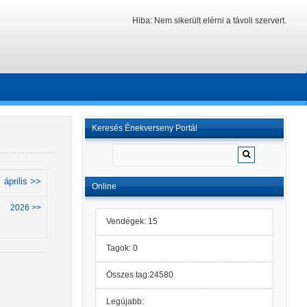
Hiba: Nem sikerült elérni a távoli szervert.
Keresés Énekverseny Portál
április >>
Online
2026 >>
Vendégek: 15
Tagok: 0
Összes tag:24580
Legújabb: