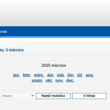
olat
a: 3 március
2025 március
jan.
febr.
márc.
ápr.
máj.
jún.
júl.
aug.
szept.
okt.
nov.
dec.