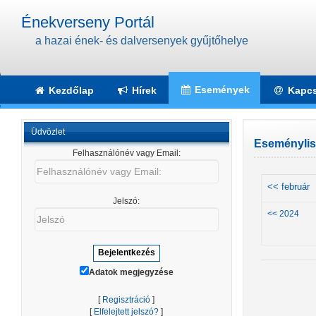
Énekverseny Portál
a hazai ének- és dalversenyek gyűjtőhelye
Események
Kezdőlap
Hírek
Kapcs
Üdvözlet
Eseménylist
Felhasználónév vagy Email:
Felhasználónév
vagy
<< február
Email:
Jelszó:
Jelszó
<< 2024
Adatok megjegyzése
[
Regisztráció
]
[
Elfelejtett jelszó?
]