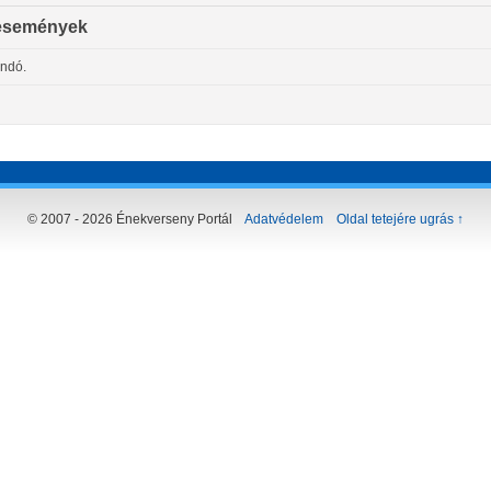
események
andó.
© 2007 - 2026 Énekverseny Portál
Adatvédelem
Oldal tetejére ugrás ↑