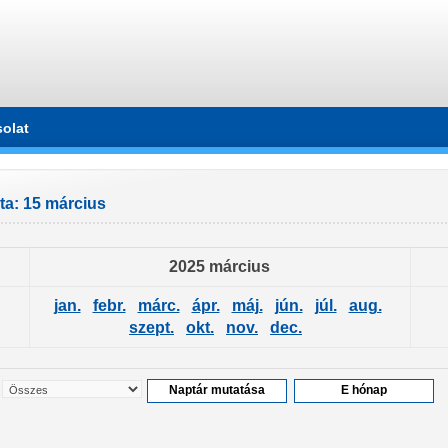
olat
ta: 15 március
2025 március
jan.
febr.
márc.
ápr.
máj.
jún.
júl.
aug.
szept.
okt.
nov.
dec.