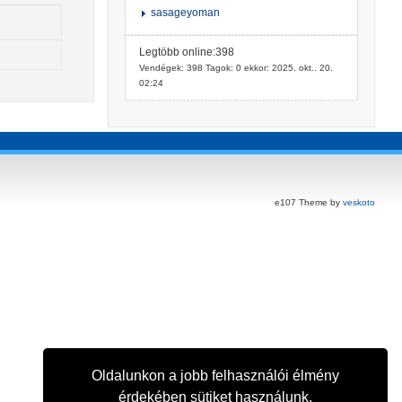
sasageyoman
Legtöbb online:398
Vendégek: 398 Tagok: 0 ekkor: 2025. okt.. 20.
02:24
e107 Theme by
veskoto
Oldalunkon a jobb felhasználói élmény
érdekében sütiket használunk.