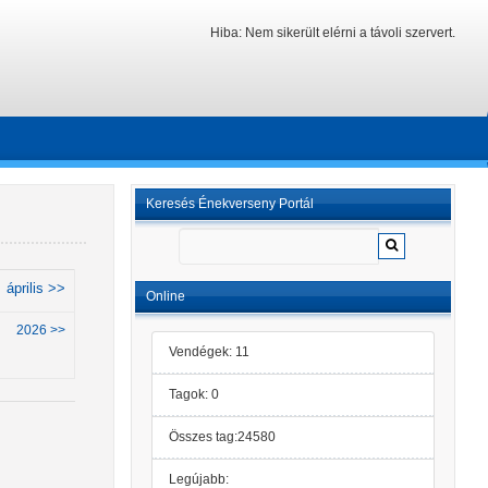
Hiba: Nem sikerült elérni a távoli szervert.
Keresés Énekverseny Portál
április >>
Online
2026 >>
Vendégek: 11
Tagok: 0
Összes tag:24580
Legújabb: