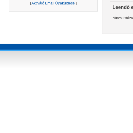
[
Aktiváló Email Újraküldése
]
Leendő 
Nincs listáz