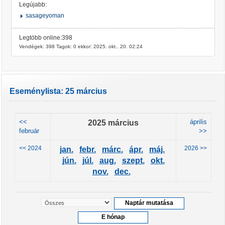
Legújabb:
sasageyoman
Legtöbb online:398
Vendégek: 398 Tagok: 0 ekkor: 2025. okt.. 20. 02:24
Eseménylista: 25 március
<<
2025 március
április
február
>>
<< 2024
2026 >>
jan.
febr.
márc.
ápr.
máj.
jún.
júl.
aug.
szept.
okt.
nov.
dec.