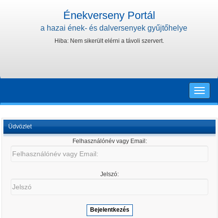
Énekverseny Portál
a hazai ének- és dalversenyek gyűjtőhelye
Hiba: Nem sikerült elérni a távoli szervert.
Toggle
naviga
Üdvözlet
Felhasználónév vagy Email:
Felhasználónév
vagy
Email:
Jelszó:
Jelszó