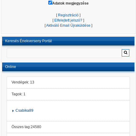
Adatok megjegyzése
[
Regisztráció
]
[
Elfelejtett jelszó?
]
[
Aktiváló Email Újraküldése
]
Keresés Énekverseny Portál
Online
Vendégek: 13
Tagok: 1
Csabika89
Összes tag:24580