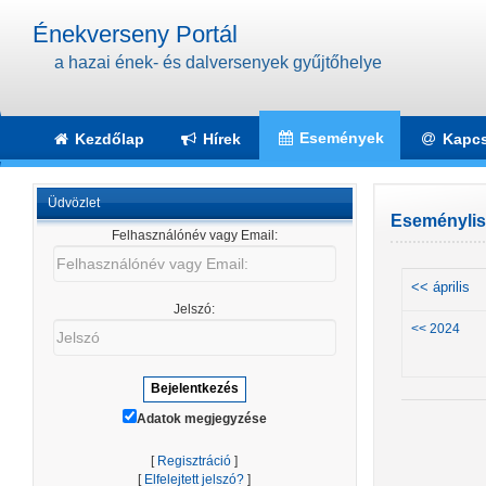
Énekverseny Portál
a hazai ének- és dalversenyek gyűjtőhelye
Események
Kezdőlap
Hírek
Kapcs
Üdvözlet
Eseménylis
Felhasználónév vagy Email:
Felhasználónév
vagy
<< április
Email:
Jelszó:
Jelszó
<< 2024
Adatok megjegyzése
[
Regisztráció
]
[
Elfelejtett jelszó?
]