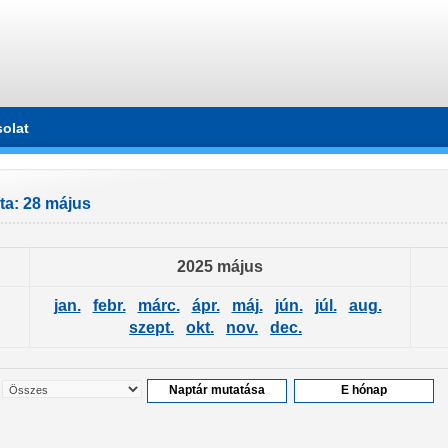
olat
ta: 28 május
2025 május
jan.
febr.
márc.
ápr.
máj.
jún.
júl.
aug.
szept.
okt.
nov.
dec.