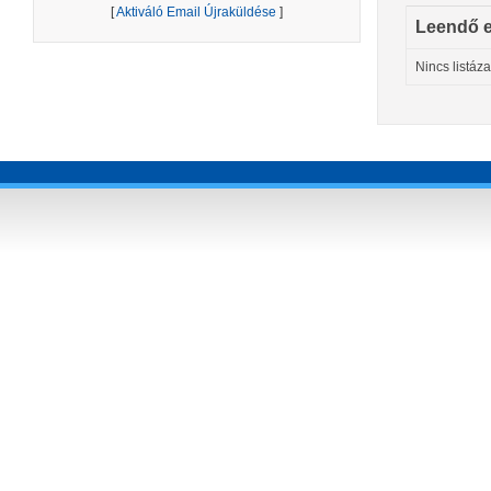
[
Aktiváló Email Újraküldése
]
Leendő 
Nincs listáz