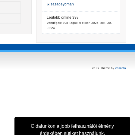
sasageyoman
Legtöbb online:398
Vendégek: 398 Tagok: 0 ekkor: 2025. okt.. 20.
02:24
e107 Theme by
veskoto
Oldalunkon a jobb felhasználói élmény
érdekében sütiket használunk.