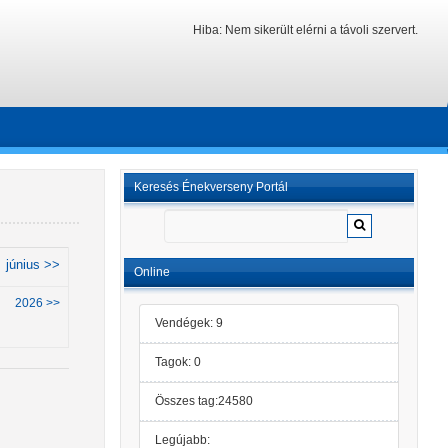
Hiba: Nem sikerült elérni a távoli szervert.
Keresés Énekverseny Portál
június >>
Online
2026 >>
Vendégek: 9
Tagok: 0
Összes tag:24580
Legújabb: