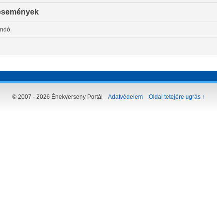
események
andó.
© 2007 - 2026 Énekverseny Portál
Adatvédelem
Oldal tetejére ugrás ↑