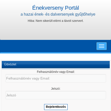
Énekverseny Portál
a hazai ének- és dalversenyek gyűjtőhelye
Hiba: Nem sikerült elérni a távoli szervert.
Toggle
naviga
Üdvözlet
Felhasználónév vagy Email:
Felhasználónév
vagy
Email:
Jelszó:
Jelszó