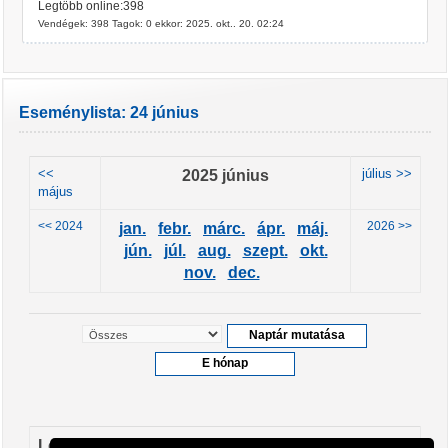
Legtöbb online:398
Vendégek: 398 Tagok: 0 ekkor: 2025. okt.. 20. 02:24
Eseménylista: 24 június
<<
2025 június
július >>
május
<< 2024
2026 >>
jan.
febr.
márc.
ápr.
máj.
jún.
júl.
aug.
szept.
okt.
nov.
dec.
Leendő események