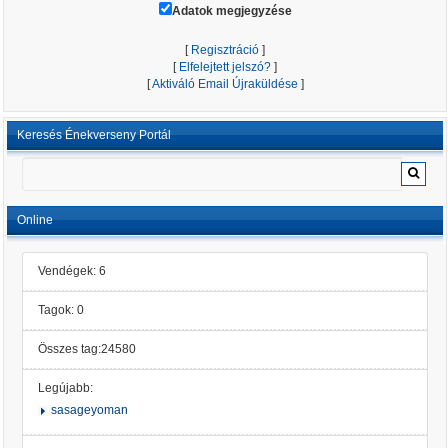
Adatok megjegyzése
[
Regisztráció
]
[
Elfelejtett jelszó?
]
[
Aktiváló Email Újraküldése
]
Keresés Énekverseny Portál
Online
Vendégek: 6
Tagok: 0
Összes tag:24580
Legújabb:
sasageyoman