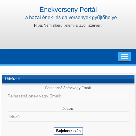
Énekverseny Portál
a hazai ének- és dalversenyek gyűjtőhelye
Hiba: Nem sikerült elérni a távoli szervert.
Toggle
naviga
Üdvözlet
Felhasználónév vagy Email:
Felhasználónév
vagy
Email:
Jelszó:
Jelszó