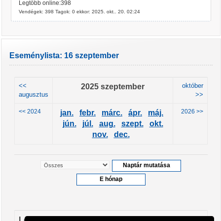
Legtöbb online:398
Vendégek: 398 Tagok: 0 ekkor: 2025. okt.. 20. 02:24
Eseménylista: 16 szeptember
<<
2025 szeptember
október
augusztus
>>
<< 2024
2026 >>
jan.
febr.
márc.
ápr.
máj.
jún.
júl.
aug.
szept.
okt.
nov.
dec.
Leendő események