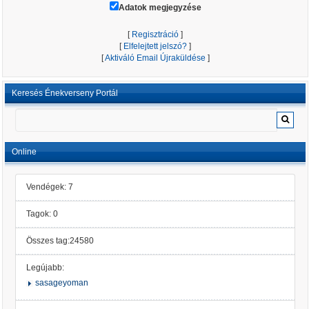
Adatok megjegyzése
[
Regisztráció
]
[
Elfelejtett jelszó?
]
[
Aktiváló Email Újraküldése
]
Keresés Énekverseny Portál
Online
Vendégek: 7
Tagok: 0
Összes tag:24580
Legújabb:
sasageyoman