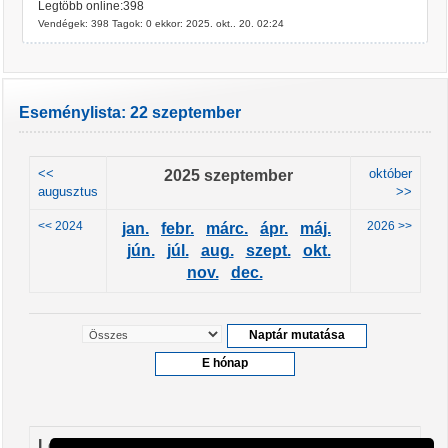
Legtöbb online:398
Vendégek: 398 Tagok: 0 ekkor: 2025. okt.. 20. 02:24
Eseménylista: 22 szeptember
<<
2025 szeptember
október
augusztus
>>
<< 2024
2026 >>
jan.
febr.
márc.
ápr.
máj.
jún.
júl.
aug.
szept.
okt.
nov.
dec.
Leendő események