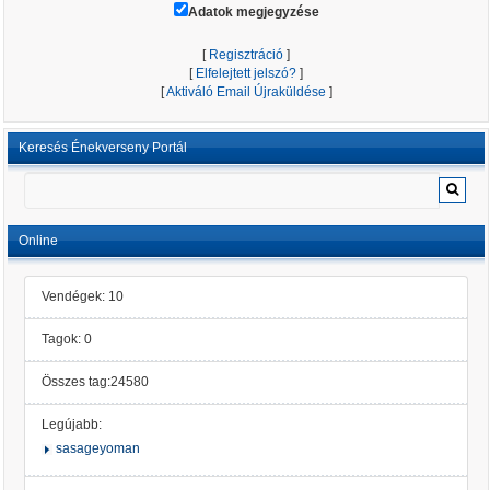
Adatok megjegyzése
[
Regisztráció
]
[
Elfelejtett jelszó?
]
[
Aktiváló Email Újraküldése
]
Keresés Énekverseny Portál
Online
Vendégek: 10
Tagok: 0
Összes tag:24580
Legújabb:
sasageyoman