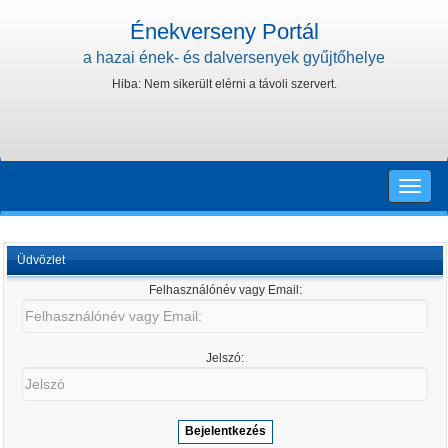
Énekverseny Portál
a hazai ének- és dalversenyek gyűjtőhelye
Hiba: Nem sikerült elérni a távoli szervert.
Toggle
naviga
Üdvözlet
Felhasználónév vagy Email:
Felhasználónév
vagy
Email:
Jelszó:
Jelszó