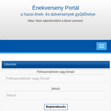
Énekverseny Portál
a hazai ének- és dalversenyek gyűjtőhelye
Hiba: Nem sikerült elérni a távoli szervert.
Toggle
naviga
Üdvözlet
Felhasználónév vagy Email:
Felhasználónév
vagy
Email:
Jelszó:
Jelszó