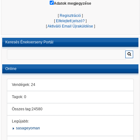
Adatok megjegyzése
[
Regisztráció
]
[
Elfelejtett jelszó?
]
[
Aktiváló Email Újraküldése
]
Keresés Énekverseny Portál
Online
Vendégek: 24
Tagok: 0
Összes tag:24580
Legújabb:
sasageyoman