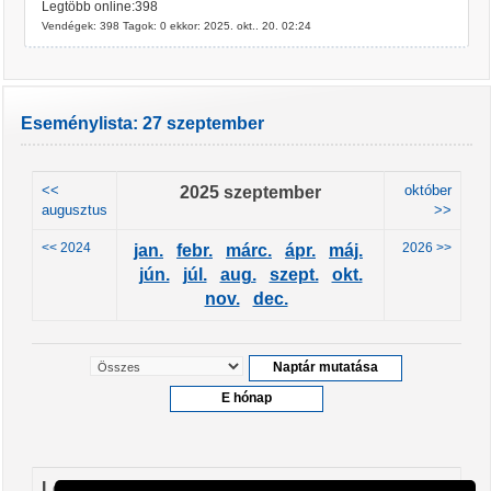
Legtöbb online:398
Vendégek: 398 Tagok: 0 ekkor: 2025. okt.. 20. 02:24
Eseménylista: 27 szeptember
<<
2025 szeptember
október
augusztus
>>
<< 2024
2026 >>
jan.
febr.
márc.
ápr.
máj.
jún.
júl.
aug.
szept.
okt.
nov.
dec.
Leendő események