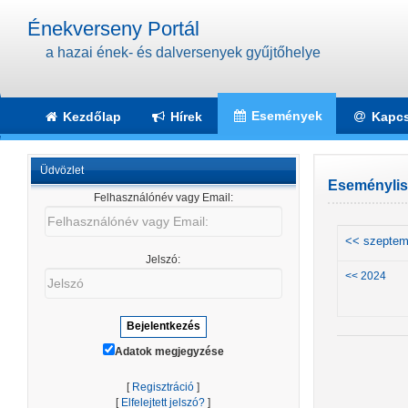
Énekverseny Portál
a hazai ének- és dalversenyek gyűjtőhelye
Események
Kezdőlap
Hírek
Kapcs
Üdvözlet
Eseménylist
Felhasználónév vagy Email:
Felhasználónév
vagy
<< szeptem
Email:
Jelszó:
Jelszó
<< 2024
Adatok megjegyzése
[
Regisztráció
]
[
Elfelejtett jelszó?
]