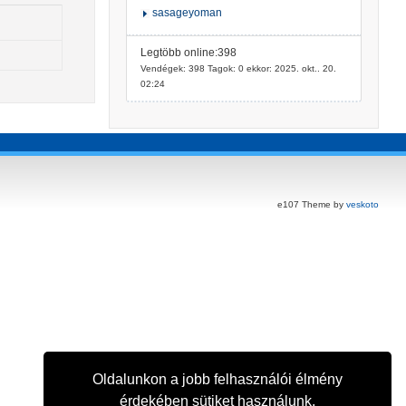
sasageyoman
Legtöbb online:398
Vendégek: 398 Tagok: 0 ekkor: 2025. okt.. 20.
02:24
e107 Theme by
veskoto
Oldalunkon a jobb felhasználói élmény
érdekében sütiket használunk.