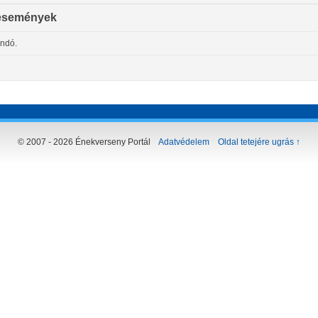
események
andó.
© 2007 - 2026 Énekverseny Portál
Adatvédelem
Oldal tetejére ugrás ↑