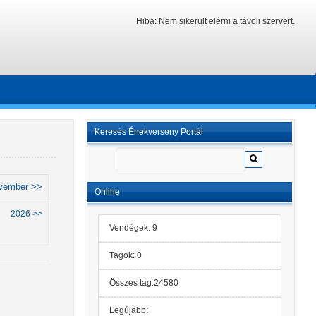
Hiba: Nem sikerült elérni a távoli szervert.
Keresés Énekverseny Portál
vember >>
Online
2026 >>
Vendégek: 9
Tagok: 0
Összes tag:24580
Legújabb: