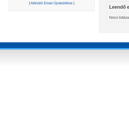
[
Aktiváló Email Újraküldése
]
Leendő 
Nincs listáz