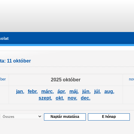
olat
a: 11 október
ber
2025 október
no
jan.
febr.
márc.
ápr.
máj.
jún.
júl.
aug.
szept.
okt.
nov.
dec.