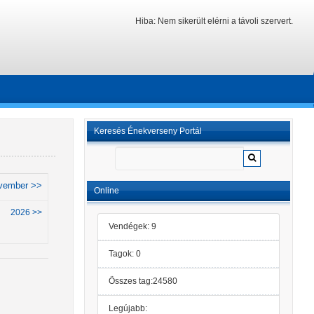
Hiba: Nem sikerült elérni a távoli szervert.
Keresés Énekverseny Portál
vember >>
Online
2026 >>
Vendégek: 9
Tagok: 0
Összes tag:24580
Legújabb: