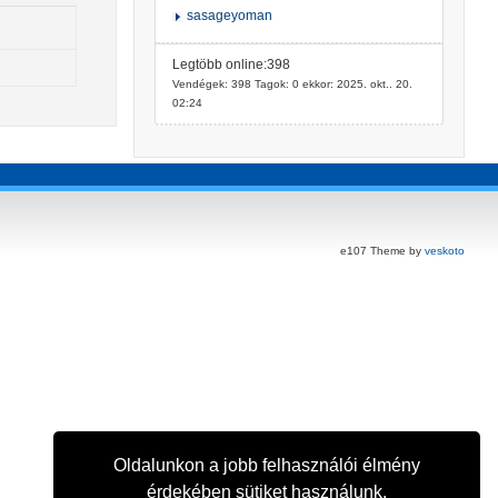
sasageyoman
Legtöbb online:398
Vendégek: 398 Tagok: 0 ekkor: 2025. okt.. 20.
02:24
e107 Theme by
veskoto
Oldalunkon a jobb felhasználói élmény
érdekében sütiket használunk.