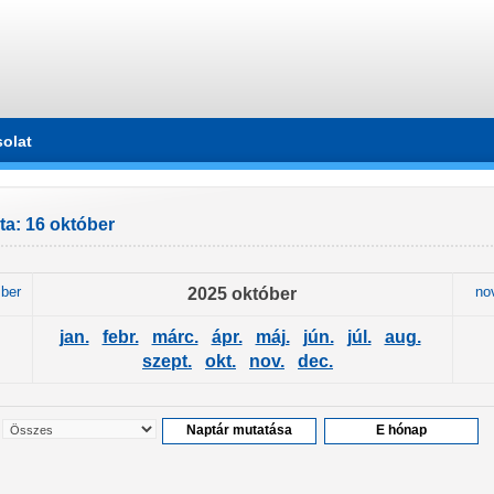
olat
a: 16 október
ber
2025 október
no
jan.
febr.
márc.
ápr.
máj.
jún.
júl.
aug.
szept.
okt.
nov.
dec.