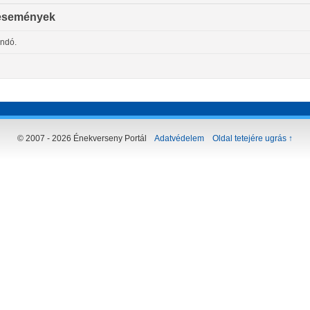
események
andó.
© 2007 - 2026 Énekverseny Portál
Adatvédelem
Oldal tetejére ugrás ↑