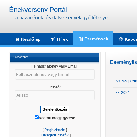
Énekverseny Portál
a hazai ének- és dalversenyek gyűjtőhelye
Események
Kezdőlap
Hírek
Kapcs
Üdvözlet
Eseménylist
Felhasználónév vagy Email:
Felhasználónév
vagy
<< szeptem
Email:
Jelszó:
Jelszó
<< 2024
Adatok megjegyzése
[
Regisztráció
]
[
Elfelejtett jelszó?
]