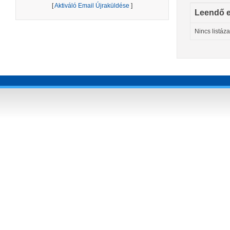
[
Aktiváló Email Újraküldése
]
Leendő 
Nincs listáz