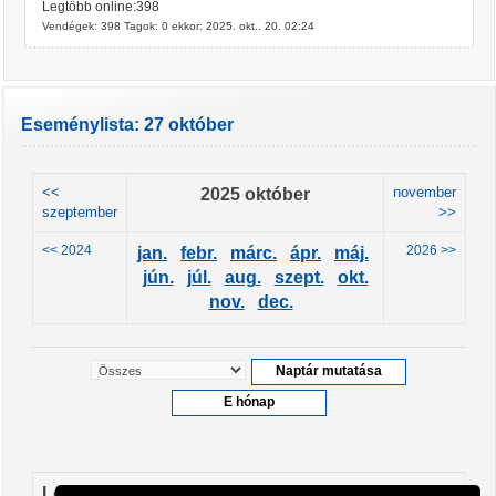
Legtöbb online:398
Vendégek: 398 Tagok: 0 ekkor: 2025. okt.. 20. 02:24
Eseménylista: 27 október
<<
2025 október
november
szeptember
>>
<< 2024
2026 >>
jan.
febr.
márc.
ápr.
máj.
jún.
júl.
aug.
szept.
okt.
nov.
dec.
Leendő események