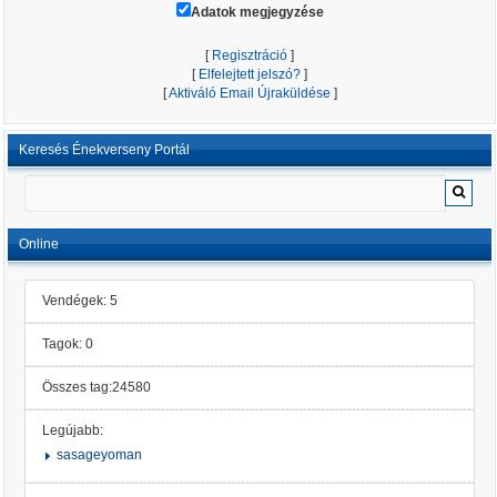
Adatok megjegyzése
[
Regisztráció
]
[
Elfelejtett jelszó?
]
[
Aktiváló Email Újraküldése
]
Keresés Énekverseny Portál
Online
Vendégek: 5
Tagok: 0
Összes tag:24580
Legújabb:
sasageyoman