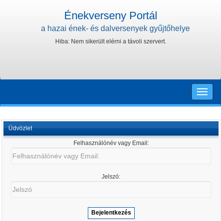
Énekverseny Portál
a hazai ének- és dalversenyek gyűjtőhelye
Hiba: Nem sikerült elérni a távoli szervert.
Toggle
naviga
Üdvözlet
Felhasználónév vagy Email:
Felhasználónév
vagy
Email:
Jelszó:
Jelszó