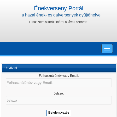
Énekverseny Portál
a hazai ének- és dalversenyek gyűjtőhelye
Hiba: Nem sikerült elérni a távoli szervert.
Toggle
naviga
Üdvözlet
Felhasználónév vagy Email:
Felhasználónév
vagy
Email:
Jelszó:
Jelszó