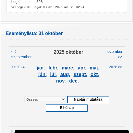
Legtöbb online:398
Vendégek: 398 Tagok: 0 ekkor: 2025. okt.. 20. 02:24
Eseménylista: 31 október
<<
2025 október
november
szeptember
>>
<< 2024
2026 >>
jan.
febr.
márc.
ápr.
máj.
jún.
júl.
aug.
szept.
okt.
nov.
dec.
Leendő események