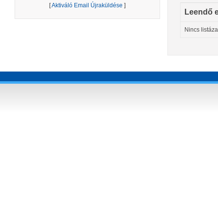
[
Aktiváló Email Újraküldése
]
Leendő 
Nincs listáz