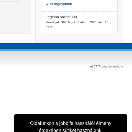
sasageyoman
Legtöbb online:398
Vendégek: 398 Tagok: 0 ekkor: 2025. okt.. 20.
02:24
e107 Theme by
veskoto
Oldalunkon a jobb felhasználói élmény
érdekében sütiket használunk.