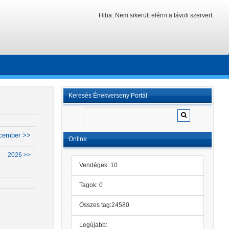
Hiba: Nem sikerült elérni a távoli szervert.
Keresés Énekverseny Portál
cember >>
Online
2026 >>
Vendégek: 10
Tagok: 0
Összes tag:24580
Legújabb: