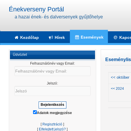
Énekverseny Portál
a hazai ének- és dalversenyek gyűjtőhelye
Események
Kezdőlap
Hírek
Kapcs
Üdvözlet
Eseménylis
Felhasználónév vagy Email:
Felhasználónév
vagy
<< október
Email:
Jelszó:
Jelszó
<< 2024
Adatok megjegyzése
[
Regisztráció
]
[
Elfelejtett jelszó?
]