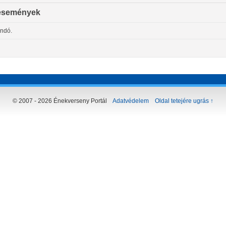
események
andó.
© 2007 - 2026 Énekverseny Portál
Adatvédelem
Oldal tetejére ugrás ↑