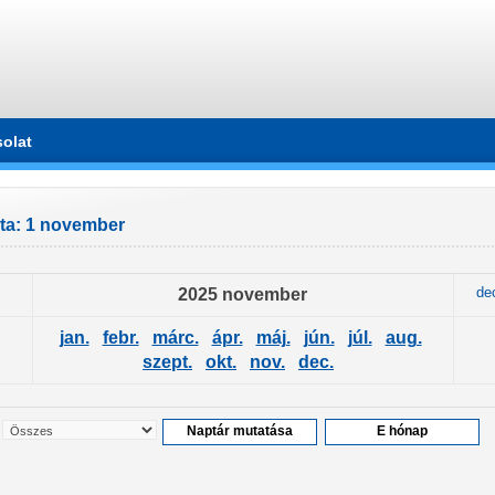
olat
ta: 1 november
2025 november
de
jan.
febr.
márc.
ápr.
máj.
jún.
júl.
aug.
szept.
okt.
nov.
dec.