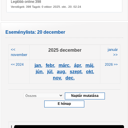
Legtöbb online:398
Vendégek: 398 Tagok: 0 ekkor: 2025. okt.. 20. 02:24
Eseménylista: 20 december
<<
2025 december
január
november
>>
<< 2024
2026 >>
jan.
febr.
márc.
ápr.
máj.
jún.
júl.
aug.
szept.
okt.
nov.
dec.
Leendő események