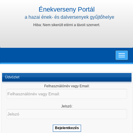
Énekverseny Portál
a hazai ének- és dalversenyek gyűjtőhelye
Hiba: Nem sikerült elérni a távoli szervert.
Toggle
naviga
Üdvözlet
Felhasználónév vagy Email:
Felhasználónév
vagy
Email:
Jelszó:
Jelszó