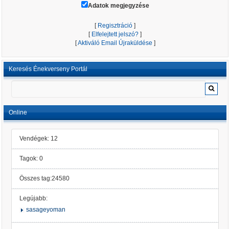
Adatok megjegyzése
[
Regisztráció
]
[
Elfelejtett jelszó?
]
[
Aktiváló Email Újraküldése
]
Keresés Énekverseny Portál
Online
Vendégek: 12
Tagok: 0
Összes tag:24580
Legújabb:
sasageyoman