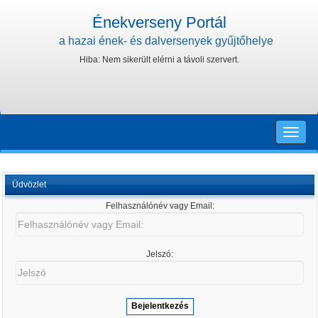
Énekverseny Portál
a hazai ének- és dalversenyek gyűjtőhelye
Hiba: Nem sikerült elérni a távoli szervert.
Toggle
naviga
Üdvözlet
Felhasználónév vagy Email:
Felhasználónév
vagy
Email:
Jelszó:
Jelszó