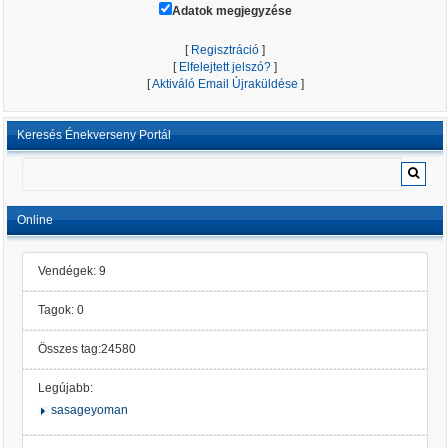
Adatok megjegyzése
[
Regisztráció
]
[
Elfelejtett jelszó?
]
[
Aktiváló Email Újraküldése
]
Keresés Énekverseny Portál
Online
Vendégek: 9
Tagok: 0
Összes tag:24580
Legújabb:
sasageyoman