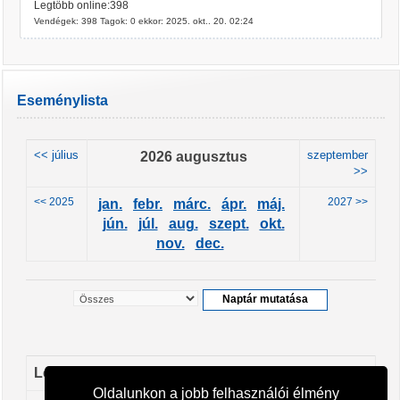
Legtöbb online:398
Vendégek: 398 Tagok: 0 ekkor: 2025. okt.. 20. 02:24
Eseménylista
<< július
2026 augusztus
szeptember
>>
<< 2025
2027 >>
jan.
febr.
márc.
ápr.
máj.
jún.
júl.
aug.
szept.
okt.
nov.
dec.
Leendő események
Oldalunkon a jobb felhasználói élmény