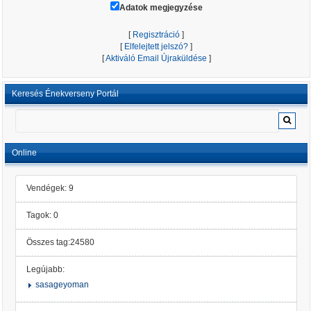
Adatok megjegyzése
[
Regisztráció
]
[
Elfelejtett jelszó?
]
[
Aktiváló Email Újraküldése
]
Keresés Énekverseny Portál
Online
Vendégek: 9
Tagok: 0
Összes tag:24580
Legújabb:
sasageyoman