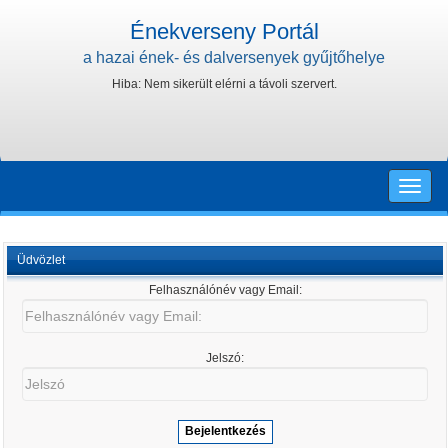
Énekverseny Portál
a hazai ének- és dalversenyek gyűjtőhelye
Hiba: Nem sikerült elérni a távoli szervert.
Toggle
naviga
Üdvözlet
Felhasználónév vagy Email:
Felhasználónév
vagy
Email:
Jelszó:
Jelszó