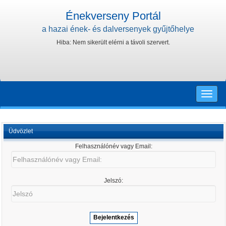
Énekverseny Portál
a hazai ének- és dalversenyek gyűjtőhelye
Hiba: Nem sikerült elérni a távoli szervert.
Toggle
naviga
Üdvözlet
Felhasználónév vagy Email:
Felhasználónév
vagy
Email:
Jelszó:
Jelszó