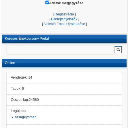
Adatok megjegyzése
[
Regisztráció
]
[
Elfelejtett jelszó?
]
[
Aktiváló Email Újraküldése
]
Keresés Énekverseny Portál
Online
Vendégek: 14
Tagok: 0
Összes tag:24580
Legújabb:
sasageyoman