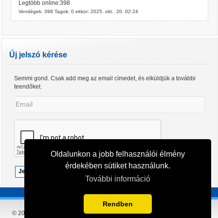
Legtöbb online:398
Vendégek: 398 Tagok: 0 ekkor: 2025. okt.. 20. 02:24
Új jelszó kérése
Semmi gond. Csak add meg az email címedet, és elküldjük a további
teendőket.
Oldalunkon a jobb felhasználói élmény
érdekében sütiket használunk.
Jelszó törlése
További információ
Rendben
© 2007 - 2026 Énekverseny Portál
Adatvédelem
Oldal tetejére ugrás ↑