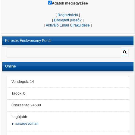
Adatok megjegyzése
[
Regisztráció
]
[
Elfelejtett jelszó?
]
[
Aktiváló Email Újraküldése
]
Keresés Énekverseny Portál
Online
Vendégek: 14
Tagok: 0
Összes tag:24580
Legújabb:
sasageyoman