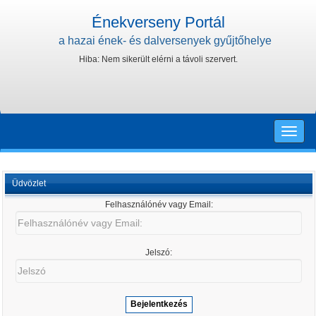
Énekverseny Portál
a hazai ének- és dalversenyek gyűjtőhelye
Hiba: Nem sikerült elérni a távoli szervert.
Toggle
naviga
Üdvözlet
Felhasználónév vagy Email:
Felhasználónév
vagy
Email:
Jelszó:
Jelszó