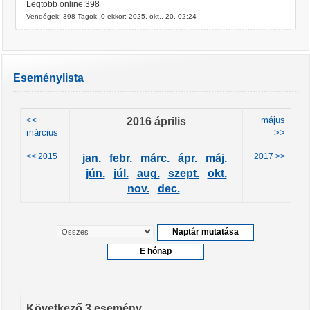
Legtöbb online:398
Vendégek: 398 Tagok: 0 ekkor: 2025. okt.. 20. 02:24
Eseménylista
<<
2016 április
május
március
>>
<< 2015
2017 >>
jan.
febr.
márc.
ápr.
máj.
jún.
júl.
aug.
szept.
okt.
nov.
dec.
Következő 3 esemény ...