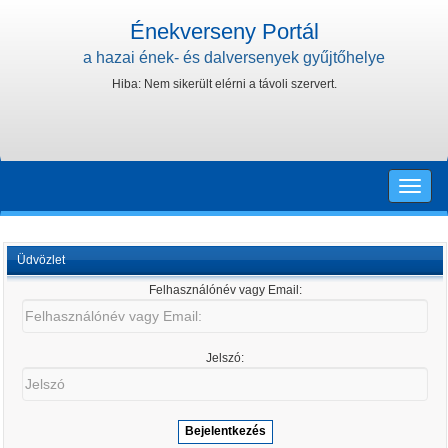
Énekverseny Portál
a hazai ének- és dalversenyek gyűjtőhelye
Hiba: Nem sikerült elérni a távoli szervert.
Toggle
naviga
Üdvözlet
Felhasználónév vagy Email:
Felhasználónév
vagy
Email:
Jelszó:
Jelszó