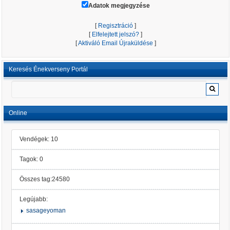
Adatok megjegyzése
[
Regisztráció
]
[
Elfelejtett jelszó?
]
[
Aktiváló Email Újraküldése
]
Keresés Énekverseny Portál
Online
Vendégek: 10
Tagok: 0
Összes tag:24580
Legújabb:
sasageyoman