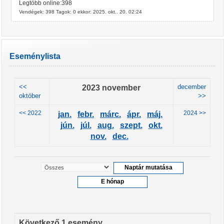
Legtöbb online:398
Vendégek: 398 Tagok: 0 ekkor: 2025. okt.. 20. 02:24
Eseménylista
<<
2023 november
december
október
>>
<< 2022
2024 >>
jan.
febr.
márc.
ápr.
máj.
jún.
júl.
aug.
szept.
okt.
nov.
dec.
Következő 1 esemény ...